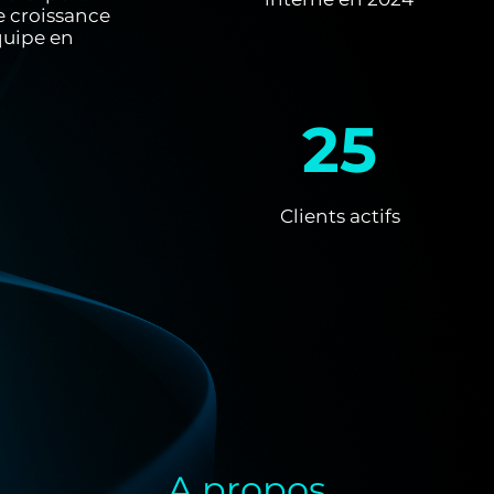
e croissance
quipe en
25
Clients actifs
A propos