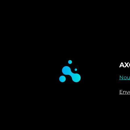
AX
Nou
Env